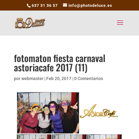
637 31 36 57
info@photodeluxe.es
fotomaton fiesta carnaval
astoriacafe 2017 (11)
por
webmaster
|
Feb 20, 2017
|
0 Comentarios