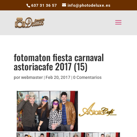
637 31 36 57
info@photodeluxe.es
fotomaton fiesta carnaval
astoriacafe 2017 (15)
por
webmaster
|
Feb 20, 2017
|
0 Comentarios