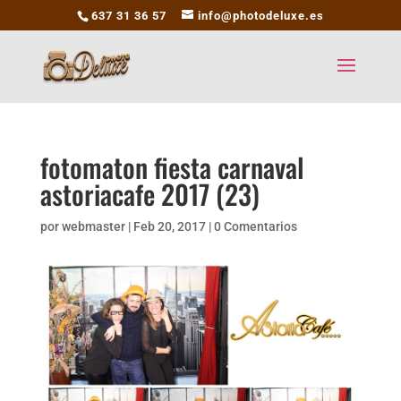
637 31 36 57
info@photodeluxe.es
fotomaton fiesta carnaval
astoriacafe 2017 (23)
por
webmaster
|
Feb 20, 2017
|
0 Comentarios