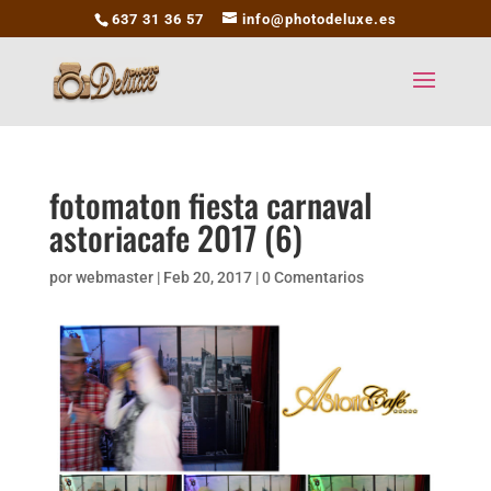
637 31 36 57
info@photodeluxe.es
fotomaton fiesta carnaval
astoriacafe 2017 (6)
por
webmaster
|
Feb 20, 2017
|
0 Comentarios