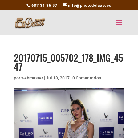
637 31 36 57
info@photodeluxe.es
20170715_005702_178_IMG_45
47
por
webmaster
|
Jul 18, 2017
|
0 Comentarios