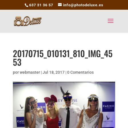
637 31 36 57
info@photodeluxe.es
20170715_010131_810_IMG_45
53
por
webmaster
|
Jul 18, 2017
|
0 Comentarios