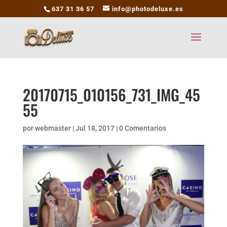
637 31 36 57
info@photodeluxe.es
20170715_010156_731_IMG_45
55
por
webmaster
|
Jul 18, 2017
|
0 Comentarios