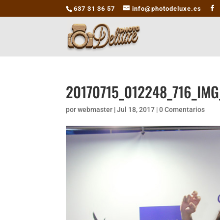
637 31 36 57
info@photodeluxe.es
20170715_012248_716_IM
por
webmaster
|
Jul 18, 2017
|
0 Comentarios