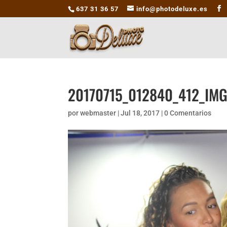
637 31 36 57
info@photodeluxe.es
20170715_012840_412_IM
por
webmaster
|
Jul 18, 2017
|
0 Comentarios