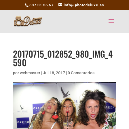
637 31 36 57
info@photodeluxe.es
20170715_012852_980_IMG_4
590
por
webmaster
|
Jul 18, 2017
|
0 Comentarios