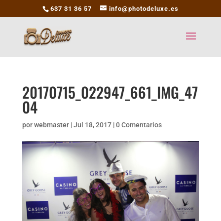
637 31 36 57
info@photodeluxe.es
20170715_022947_661_IMG_47
04
por
webmaster
|
Jul 18, 2017
|
0 Comentarios