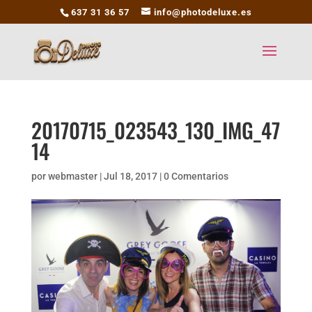
637 31 36 57
info@photodeluxe.es
20170715_023543_130_IMG_47
14
por
webmaster
|
Jul 18, 2017
|
0 Comentarios