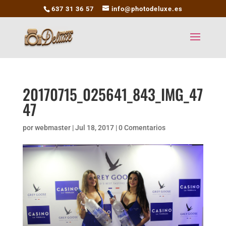
637 31 36 57
info@photodeluxe.es
20170715_025641_843_IMG_47
47
por
webmaster
|
Jul 18, 2017
|
0 Comentarios