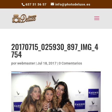
637 31 36 57
info@photodeluxe.es
20170715_025930_897_IMG_4
754
por
webmaster
|
Jul 18, 2017
|
0 Comentarios