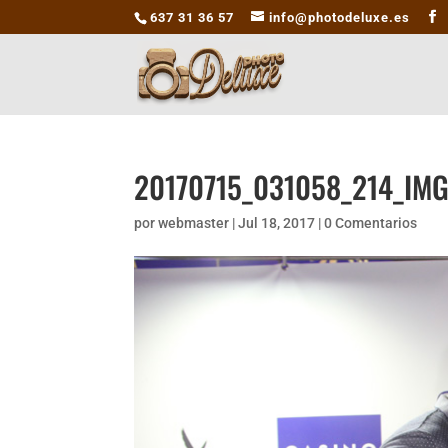
637 31 36 57
info@photodeluxe.es
20170715_031058_214_IM
por
webmaster
|
Jul 18, 2017
|
0 Comentarios