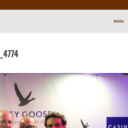
Inicio
_4774