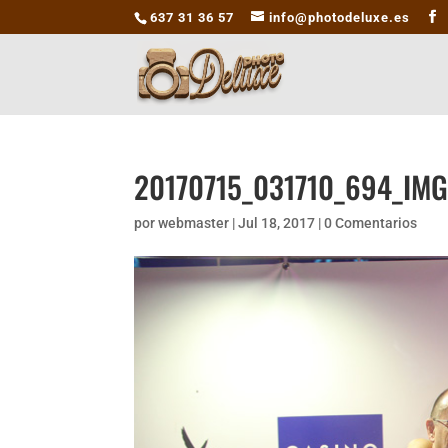
637 31 36 57
info@photodeluxe.es
20170715_031710_694_IMG
por
webmaster
|
Jul 18, 2017
|
0 Comentarios