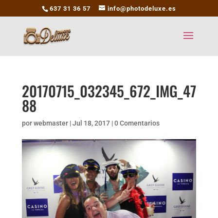
637 31 36 57
info@photodeluxe.es
20170715_032345_672_IMG_47
88
por
webmaster
|
Jul 18, 2017
|
0 Comentarios