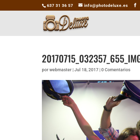
637 31 36 57
info@photodeluxe.es
20170715_032357_655_IM
por
webmaster
|
Jul 18, 2017
|
0 Comentarios