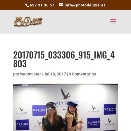
637 31 36 57
info@photodeluxe.es
20170715_033306_915_IMG_4
803
por
webmaster
|
Jul 18, 2017
|
0 Comentarios