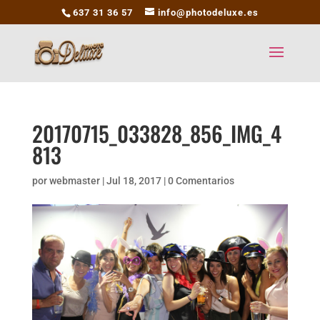
637 31 36 57
info@photodeluxe.es
20170715_033828_856_IMG_4
813
por
webmaster
|
Jul 18, 2017
|
0 Comentarios