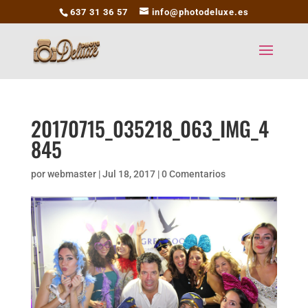
637 31 36 57
info@photodeluxe.es
20170715_035218_063_IMG_4
845
por
webmaster
|
Jul 18, 2017
|
0 Comentarios